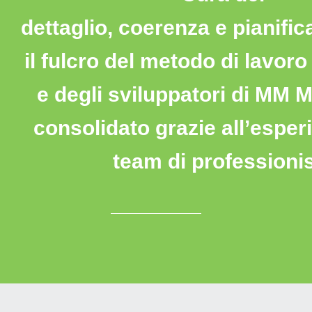
dettaglio,
coerenza
e
pianific
il fulcro del metodo di lavoro 
e degli sviluppatori di
MM Mu
consolidato grazie all’esper
team di professionis