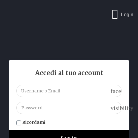
Salta
al
Login
contenuto
Accedi al tuo account
face
visibility
Ricordami